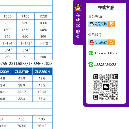
在线客服
在
售前咨询
线
客
服
售后服务
0755-28116873
13923734593