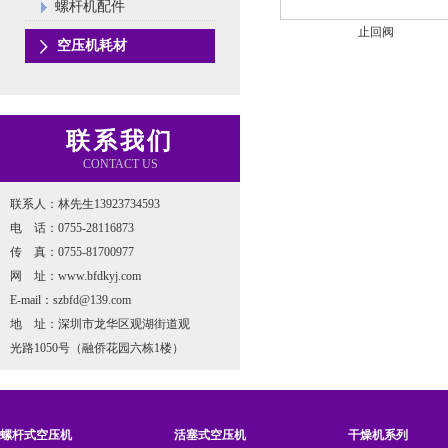
螺杆机配件
止回阀
空压机耗材
联系我们
CONTACT US
联系人：林先生13923734593
电 话：0755-28116873
传 真：0755-81700977
网 址：www.bfdkyj.com
E-mail：szbfd@139.com
地 址：深圳市龙华区观湖街道观
光路1050号（融侨花园六栋1楼）
螺杆式空压机
活塞式空压机
干燥机系列