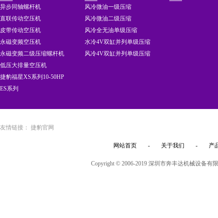
异步同轴螺杆机
风冷微油一级压缩
直联传动空压机
风冷微油二级压缩
皮带传动空压机
风冷全无油单级压缩
永磁变频空压机
水冷4V双缸并列单级压缩
永磁变频二级压缩螺杆机
风冷4V双缸并列单级压缩
低压大排量空压机
捷豹福星XS系列10-50HP
ES系列
友情链接：
捷豹官网
网站首页
-
关于我们
-
产
Copyright © 2006-2019 深圳市奔丰达机械设备有限